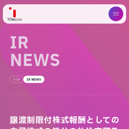
ABOUT US
I
R
SERVICE
N
E
W
S
WORKS
MAGAZINE
TOP
IR NEWS
COMPANY
NEWS
譲渡制限付株式報酬としての
IR