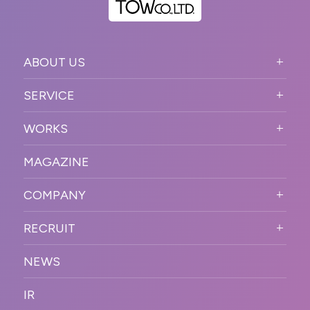
ABOUT US
ABOUT US TOP
SERVICE
PURPOSE
SERVICE TOP
WORKS
VISION
STRONG POINT
WORKS TOP
プロモーションイベント
OUR DNA
MAGAZINE
BUSINESS DOMAIN
オンラインイベント
カンファレンス・展示会・アワ
SOLUTION
ード
COMPANY
SNSプロモーション
WORKFLOW
ESPORTS・ゲームプロモーシ
COMPANY TOP
プラットフォーム販
RECRUIT
ョン
促
COMPANY INFORMATION
RECRUIT TOP
サステナブル
デジタル制作・映像
NEWS
MESSAGE
新卒採用
制作
OFFICER
IR
キャリア採用
PR
ACCESS