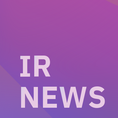
I
R
N
E
W
S