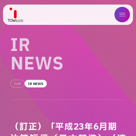
ABOUT US
I
R
SERVICE
N
E
W
S
WORKS
MAGAZINE
TOP
IR NEWS
COMPANY
NEWS
（訂正）「平成23年6月期
IR