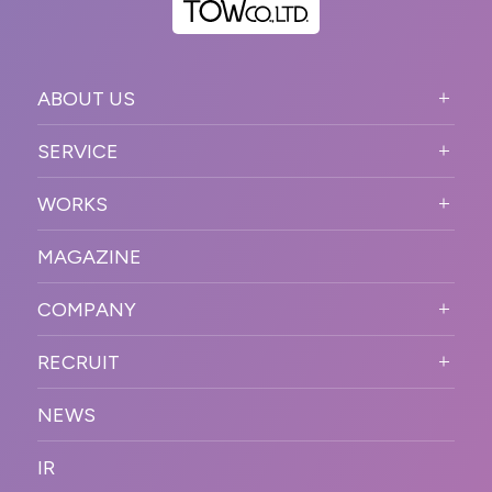
ABOUT US
ABOUT US TOP
SERVICE
PURPOSE
SERVICE TOP
WORKS
VISION
STRONG POINT
WORKS TOP
プロモーションイベント
OUR DNA
MAGAZINE
BUSINESS DOMAIN
オンラインイベント
カンファレンス・展示会・アワ
SOLUTION
ード
COMPANY
SNSプロモーション
WORKFLOW
ESPORTS・ゲームプロモーシ
COMPANY TOP
プラットフォーム販
RECRUIT
ョン
促
COMPANY INFORMATION
RECRUIT TOP
サステナブル
デジタル制作・映像
NEWS
MESSAGE
新卒採用
制作
OFFICER
IR
キャリア採用
PR
ACCESS