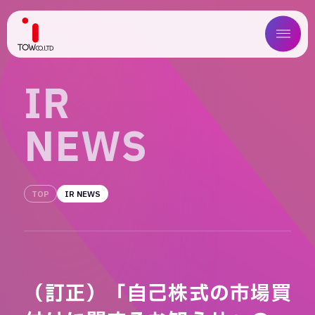
ABOUT US
I
R
SERVICE
N
E
W
S
WORKS
MAGAZINE
TOP
IR NEWS
COMPANY
NEWS
（訂正）「自己株式の市場買
IR