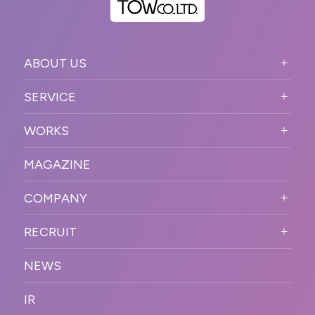
ABOUT US
ABOUT US TOP
SERVICE
PURPOSE
SERVICE TOP
WORKS
VISION
STRONG POINT
WORKS TOP
プロモーションイベント
OUR DNA
MAGAZINE
BUSINESS DOMAIN
オンラインイベント
カンファレンス・展示会・アワ
SOLUTION
ード
COMPANY
SNSプロモーション
WORKFLOW
ESPORTS・ゲームプロモーシ
COMPANY TOP
プラットフォーム販
RECRUIT
ョン
促
COMPANY INFORMATION
RECRUIT TOP
サステナブル
デジタル制作・映像
NEWS
MESSAGE
新卒採用
制作
OFFICER
IR
キャリア採用
PR
ACCESS