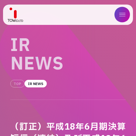
ABOUT US
I
R
SERVICE
N
E
W
S
WORKS
MAGAZINE
TOP
IR NEWS
COMPANY
NEWS
（訂正）平成18年6月期決算
IR