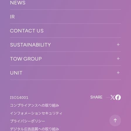
デジタル制作・映像
NEWS
MESSAGE
新卒採用
制作
OFFICER
IR
キャリア採用
PR
ACCESS
CONTACT US
ORGANIZATION CHART
HISTORY
SUSTAINABILITY
サステなイベントガイドライン
TOW GROUP
サステナビリティ
T2 CREATIVE
UNIT
MOTTO
REACT
QETIC
BLUES MOBILE
SHARE
ISO14001
コンプライアンスへの取り組み
インフォメーションセキュリティ
プライバシーポリシー
デジタル広告品質への取り組み