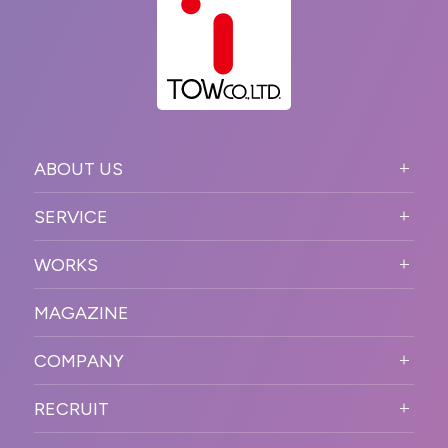
ABOUT US
ABOUT US TOP
SERVICE
PURPOSE
SERVICE TOP
WORKS
VISION
STRONG POINT
WORKS TOP
プロモーションイベント
OUR DNA
MAGAZINE
BUSINESS DOMAIN
オンラインイベント
カンファレンス・展示会・アワ
SOLUTION
ード
COMPANY
SNSプロモーション
WORKFLOW
ESPORTS・ゲームプロモーシ
COMPANY TOP
プラットフォーム販
RECRUIT
ョン
促
COMPANY INFORMATION
RECRUIT TOP
サステナブル