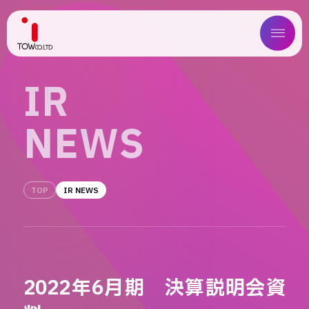
ABOUT US
I
R
SERVICE
N
E
W
S
WORKS
MAGAZINE
TOP
IR NEWS
COMPANY
NEWS
2022年6月期 決算説明会資
IR