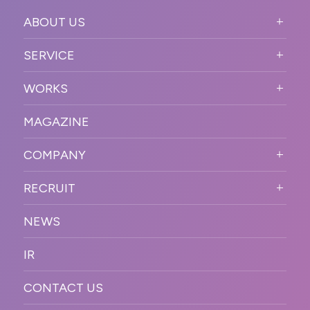
ABOUT US
ABOUT US TOP
SERVICE
PURPOSE
SERVICE TOP
WORKS
VISION
STRONG POINT
WORKS TOP
プロモーションイベント
OUR DNA
MAGAZINE
BUSINESS DOMAIN
オンラインイベント
カンファレンス・展示会・アワ
SOLUTION
ード
COMPANY
SNSプロモーション
WORKFLOW
ESPORTS・ゲームプロモーシ
COMPANY TOP
プラットフォーム販
RECRUIT
ョン
促
COMPANY INFORMATION
RECRUIT TOP
サステナブル
デジタル制作・映像
NEWS
MESSAGE
新卒採用
制作
OFFICER
IR
キャリア採用
PR
ACCESS
CONTACT US
ORGANIZATION CHART