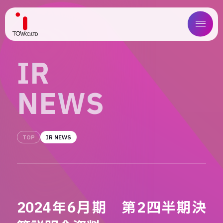
ABOUT US
I
R
SERVICE
N
E
W
S
WORKS
MAGAZINE
TOP
IR NEWS
COMPANY
NEWS
2024年6月期 第2四半期決
IR