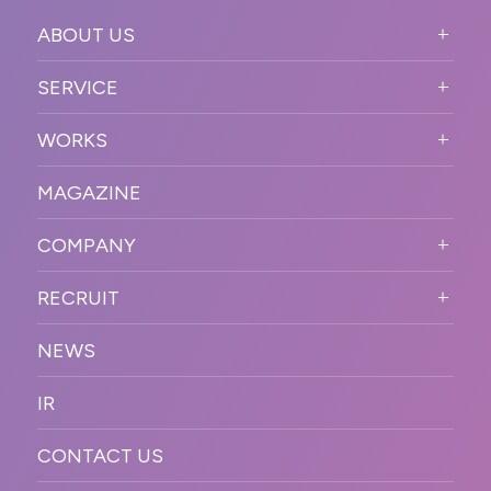
ABOUT US
ABOUT US TOP
SERVICE
PURPOSE
SERVICE TOP
WORKS
VISION
STRONG POINT
WORKS TOP
プロモーションイベント
OUR DNA
MAGAZINE
BUSINESS DOMAIN
オンラインイベント
カンファレンス・展示会・アワ
SOLUTION
ード
COMPANY
SNSプロモーション
WORKFLOW
ESPORTS・ゲームプロモーシ
COMPANY TOP
プラットフォーム販
RECRUIT
ョン
促
COMPANY INFORMATION
RECRUIT TOP
サステナブル
デジタル制作・映像
NEWS
MESSAGE
新卒採用
制作
OFFICER
IR
キャリア採用
PR
ACCESS
CONTACT US
ORGANIZATION CHART