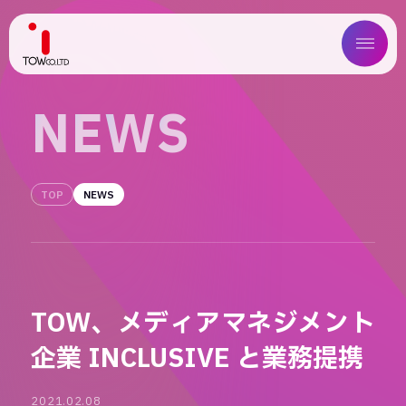
ABOUT US
N
E
W
S
SERVICE
TOP
NEWS
WORKS
MAGAZINE
COMPANY
TOW、メディアマネジメント
NEWS
企業 INCLUSIVE と業務提携
IR
2021.02.08