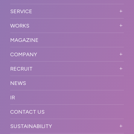
ABOUT US TOP
SERVICE
PURPOSE
SERVICE TOP
WORKS
VISION
STRONG POINT
WORKS TOP
プロモーションイベント
OUR DNA
MAGAZINE
BUSINESS DOMAIN
オンラインイベント
カンファレンス・展示会・アワ
SOLUTION
ード
COMPANY
SNSプロモーション
WORKFLOW
ESPORTS・ゲームプロモーシ
COMPANY TOP
プラットフォーム販
RECRUIT
ョン
促
COMPANY INFORMATION
RECRUIT TOP
サステナブル
デジタル制作・映像
NEWS
MESSAGE
新卒採用
制作
OFFICER
IR
キャリア採用
PR
ACCESS
CONTACT US
ORGANIZATION CHART
HISTORY
SUSTAINABILITY