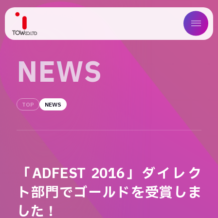
ABOUT US
N
E
W
S
SERVICE
TOP
NEWS
WORKS
MAGAZINE
COMPANY
「ADFEST 2016」ダイレク
NEWS
ト部門でゴールドを受賞しま
IR
した！