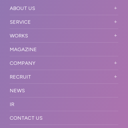
ABOUT US
ABOUT US TOP
SERVICE
PURPOSE
SERVICE TOP
WORKS
VISION
STRONG POINT
WORKS TOP
プロモーションイベント
OUR DNA
MAGAZINE
BUSINESS DOMAIN
オンラインイベント
カンファレンス・展示会・アワ
SOLUTION
ード
COMPANY
SNSプロモーション
WORKFLOW
ESPORTS・ゲームプロモーシ
COMPANY TOP
プラットフォーム販
RECRUIT
ョン
促
COMPANY INFORMATION
RECRUIT TOP
サステナブル
デジタル制作・映像
NEWS
MESSAGE
新卒採用
制作
OFFICER
IR
キャリア採用
PR
ACCESS
CONTACT US
ORGANIZATION CHART