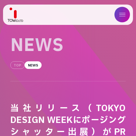
ABOUT US
N
E
W
S
SERVICE
TOP
NEWS
WORKS
MAGAZINE
COMPANY
当社リリース（TOKYO
NEWS
DESIGN WEEKにポージング
IR
シャッター出展）がPR