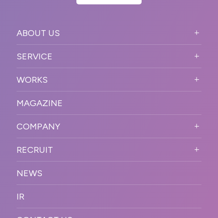
ABOUT US
ABOUT US TOP
SERVICE
PURPOSE
SERVICE TOP
WORKS
VISION
STRONG POINT
WORKS TOP
プロモーションイベント
OUR DNA
MAGAZINE
BUSINESS DOMAIN
オンラインイベント
カンファレンス・展示会・アワ
SOLUTION
ード
COMPANY
SNSプロモーション
WORKFLOW
ESPORTS・ゲームプロモーシ
COMPANY TOP
プラットフォーム販
RECRUIT
ョン
促
COMPANY INFORMATION
RECRUIT TOP
サステナブル
デジタル制作・映像
NEWS
MESSAGE
新卒採用
制作
OFFICER
IR
キャリア採用
PR
ACCESS