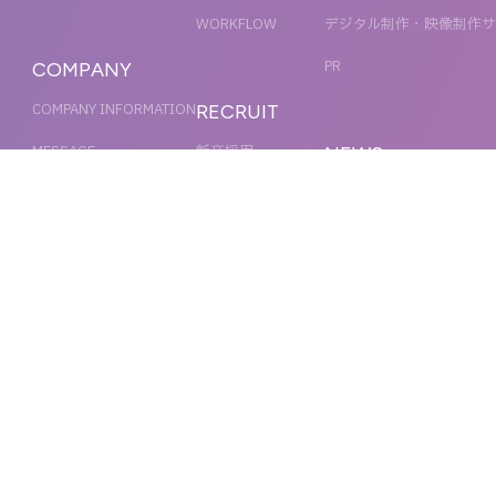
WORKFLOW
デジタル制作・映像制作
サ
PR
COMPANY
COMPANY INFORMATION
RECRUIT
MESSAGE
新卒採用
NEWS
OFFICER
キャリア採用
ACCESS
MAGAZINE
ORGANIZATION CHART
HISTORY
IR
CONTACT US