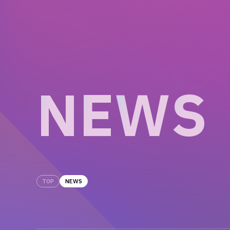
N
E
W
S
TOP
NEWS