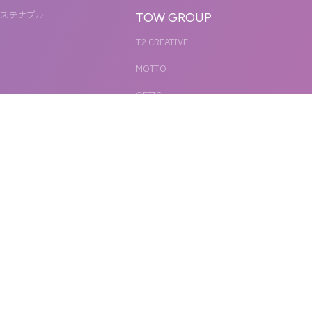
ステナブル
TOW GROUP
T2 CREATIVE
MOTTO
QETIC
BLUES MOBILE
UNIT
REACT
SHARE