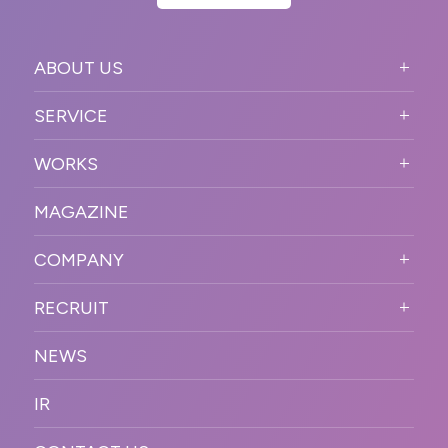
ABOUT US
ABOUT US TOP
SERVICE
PURPOSE
SERVICE TOP
WORKS
VISION
STRONG POINT
WORKS TOP
プロモーションイベント
OUR DNA
MAGAZINE
BUSINESS DOMAIN
オンラインイベント
カンファレンス・展示会・アワ
SOLUTION
ード
COMPANY
SNSプロモーション
WORKFLOW
ESPORTS・ゲームプロモーシ
COMPANY TOP
プラットフォーム販
RECRUIT
ョン
促
COMPANY INFORMATION
RECRUIT TOP
サステナブル
デジタル制作・映像
NEWS
MESSAGE
新卒採用
制作
OFFICER
IR
キャリア採用
PR
ACCESS