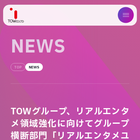
ABOUT US
N
E
W
S
SERVICE
TOP
NEWS
WORKS
MAGAZINE
COMPANY
TOWグループ、リアルエンタ
NEWS
メ領域強化に向けてグループ
IR
横断部門「リアルエンタメユ