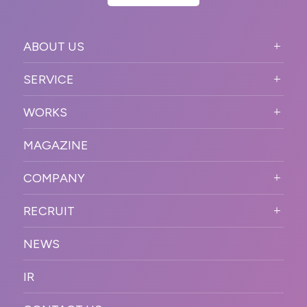
ABOUT US
ABOUT US TOP
SERVICE
PURPOSE
SERVICE TOP
WORKS
VISION
STRONG POINT
WORKS TOP
プロモーションイベント
OUR DNA
MAGAZINE
BUSINESS DOMAIN
オンラインイベント
カンファレンス・展示会・アワ
SOLUTION
ード
COMPANY
SNSプロモーション
WORKFLOW
ESPORTS・ゲームプロモーシ
COMPANY TOP
プラットフォーム販
RECRUIT
ョン
促
COMPANY INFORMATION
RECRUIT TOP
サステナブル
デジタル制作・映像
NEWS
MESSAGE
新卒採用
制作
OFFICER
IR
キャリア採用
PR
ACCESS