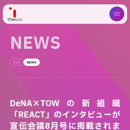
ABOUT US
N
E
W
S
SERVICE
TOP
NEWS
WORKS
MAGAZINE
COMPANY
DeNA×TOWの新組織
NEWS
「REACT」のインタビューが
IR
宣伝会議8月号に掲載されま