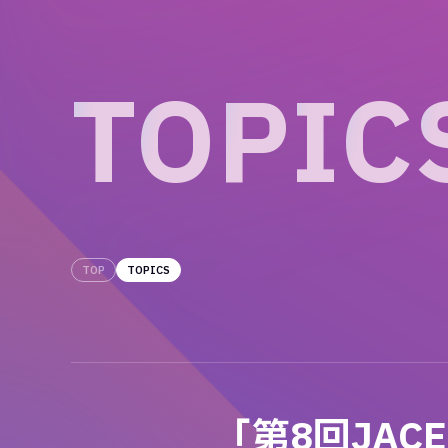
T
O
P
I
C
TOP
TOPICS
「第8回JA