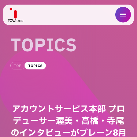
ABOUT US
T
O
P
I
C
S
SERVICE
TOP
TOPICS
WORKS
MAGAZINE
COMPANY
アカウントサービス本部 プロ
NEWS
デューサー渥美・高橋・寺尾
IR
のインタビューがブレーン8月