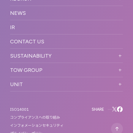
促
COMPANY INFORMATION
RECRUIT TOP
サステナブル
デジタル制作・映像
NEWS
MESSAGE
新卒採用
制作
OFFICER
IR
キャリア採用
PR
ACCESS
CONTACT US
ORGANIZATION CHART
HISTORY
SUSTAINABILITY
サステなイベントガイドライン
TOW GROUP
サステナビリティ
T2 CREATIVE
UNIT
MOTTO
REACT
QETIC
BLUES MOBILE
SHARE
ISO14001
コンプライアンスへの取り組み
インフォメーションセキュリティ