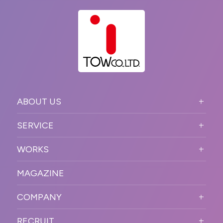
ABOUT US
ABOUT US TOP
SERVICE
PURPOSE
SERVICE TOP
WORKS
VISION
STRONG POINT
WORKS TOP
プロモーションイベント
OUR DNA
MAGAZINE
BUSINESS DOMAIN
オンラインイベント
カンファレンス・展示会・アワ
SOLUTION
ード
COMPANY
SNSプロモーション
WORKFLOW
ESPORTS・ゲームプロモーシ
COMPANY TOP
プラットフォーム販
RECRUIT
ョン