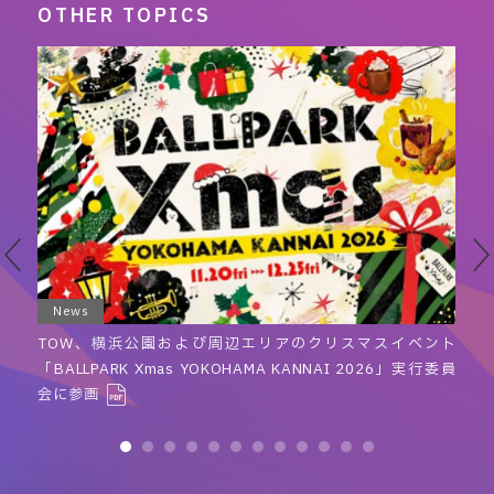
OTHER TOPICS
News
に
TOW、横浜公園および周辺エリアのクリスマスイベント
「BALLPARK Xmas YOKOHAMA KANNAI 2026」実行委員
会に参画