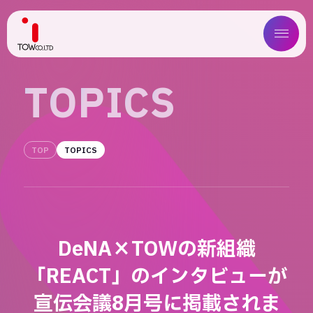
ABOUT US
T
O
P
I
C
S
SERVICE
TOP
TOPICS
WORKS
MAGAZINE
COMPANY
DeNA×TOWの新組織
NEWS
「REACT」のインタビューが
IR
宣伝会議8月号に掲載されま