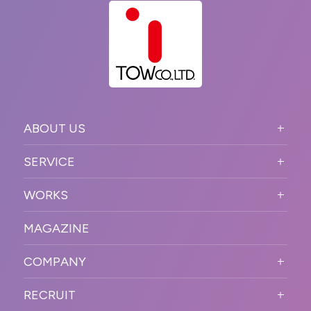
ABOUT US
ABOUT US TOP
SERVICE
PURPOSE
SERVICE TOP
WORKS
VISION
STRONG POINT
WORKS TOP
プロモーションイベント
OUR DNA
MAGAZINE
BUSINESS DOMAIN
オンラインイベント
カンファレンス・展示会・アワ
SOLUTION
ード
COMPANY
SNSプロモーション
WORKFLOW
ESPORTS・ゲームプロモーシ
COMPANY TOP
プラットフォーム販
RECRUIT
ョン
促
COMPANY INFORMATION