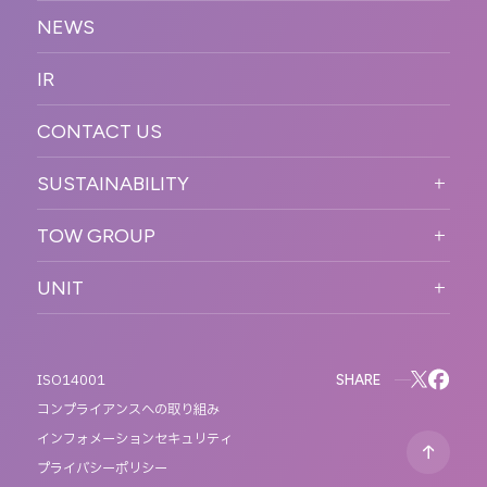
RECRUIT TOP
サステナブル
デジタル制作・映像
NEWS
MESSAGE
新卒採用
制作
OFFICER
IR
キャリア採用
PR
ACCESS
CONTACT US
ORGANIZATION CHART
HISTORY
SUSTAINABILITY
サステなイベントガイドライン
TOW GROUP
サステナビリティ
T2 CREATIVE
UNIT
MOTTO
REACT
QETIC
BLUES MOBILE
SHARE
ISO14001
コンプライアンスへの取り組み
インフォメーションセキュリティ
プライバシーポリシー