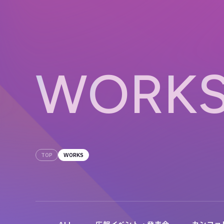
W
O
R
K
TOP
WORKS