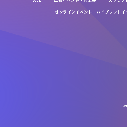
ALL
広報イベント・発表会
カンファ
オンラインイベント・ハイブリッドイ
ポケモンジャパンチャンピオンシップス2026
- 人生ゲーム REBORN in 2050 みんなのチカラで、未来
レイク レトロ千鳥GAME 惚レ惚レマッチング DAIGO
Nissan Futures / Nissan Ambition 2030
株式会社ポケモン
アニメ「バキ」タイアップ
すすめ。 -
KATE「真実の唇。」展
or NOT
キングダムダービー
日産自動車株式会社
ボートレースBBCトーナメントキャンペーン
日本生命保険相互会社
株式会社カネボウ化粧品
新生フィナンシャル株式会社
日本中央競馬会
一般財団法人BOATRACE振興会
W