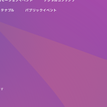
ロモーションイベント
デジタルコンテンツ
ステナブル
パブリックイベント
ASAHI SMILE SUSTAINABILITY
日本コカ･コーラ株式会社 - レッツ！チルダイブ
お～いお茶ランド～茶畑のひみつ編～
Zoff Virtual Counter
アサヒグループジャパン株式会社
SOFINA iP
パーソナルスキンケアサービス「肌id」
日本コカ・コーラ株式会社
e-Circuit
株式会社伊藤園
株式会社インターメスティック
花王株式会社
一般社団法人日本自動車工業会/トヨタ自動車株式会社/株式会
社ソニー・インタラクティブエンタテインメント/株式会社ポ
リフォニー・デジタル
ます