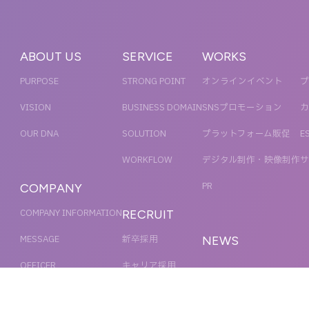
ABOUT US
SERVICE
WORKS
PURPOSE
STRONG POINT
オンラインイベント
プ
VISION
BUSINESS DOMAIN
SNSプロモーション
カ
OUR DNA
SOLUTION
プラットフォーム販促
E
WORKFLOW
デジタル制作・映像制作
サ
PR
COMPANY
COMPANY INFORMATION
RECRUIT
MESSAGE
新卒採用
NEWS
OFFICER
キャリア採用
ACCESS
MAGAZINE