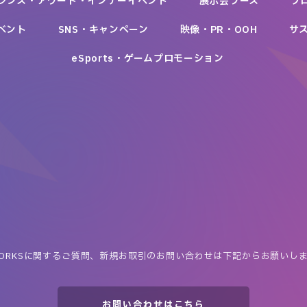
レンス・アワード・インナーイベント
展示会ブース
プ
ベント
SNS・キャンペーン
映像・PR・OOH
サ
eSports・ゲームプロモーション
Japan Mobility Show 2025 公式アプリ
を
松平健×ももいろクローバーZ JRA有馬記念「アリ祭」
レイク レトロ千鳥GAME 塗レ剃レ！レボリューション
「やさいことば YELLキャンペーン」
一般社団法人日本自動車工業会
RICOH Value Presentation Online 2020
日本中央競馬会
KANEBO HOPE MIRROR STUDIO
新生フィナンシャル株式会社
カゴメ株式会社
リコージャパン株式会社
株式会社カネボウ化粧品
ORKSに関するご質問、
新規お取引のお問い合わせは下記からお願いし
お問い合わせはこちら