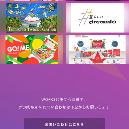
Japan Mobility Show 2025 公
X DIVE
式アプリ
株式会社プレイド
一般社団法人日本自動車工業会
Tachikawa Twinkle Garden
エプソン #暮らしにdreamio
多摩地域プロジェクションマッ
エプソン販売株式会社
ピング実行委員会
「やさいことば YELLキャンペー
RICOH Value Presentation
ン」
Online 2020
カゴメ株式会社
リコージャパン株式会社
WORKSに関するご質問、
新規お取引のお問い合わせは下記からお願いします
お問い合わせはこちら