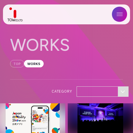
ABOUT US
W
O
R
K
S
SERVICE
TOP
WORKS
WORKS
MAGAZINE
CATEGORY
COMPANY
NEWS
IR