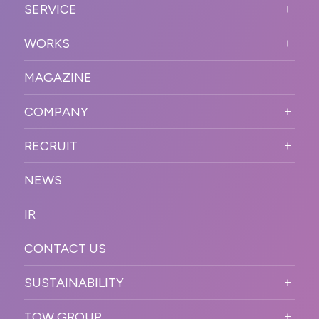
SERVICE
PURPOSE
SERVICE TOP
WORKS
VISION
STRONG POINT
WORKS TOP
プロモーションイベント
OUR DNA
MAGAZINE
BUSINESS DOMAIN
オンラインイベント
カンファレンス・展示会・アワ
SOLUTION
ード
COMPANY
SNSプロモーション
WORKFLOW
ESPORTS・ゲームプロモーシ
COMPANY TOP
プラットフォーム販
RECRUIT
ョン
促
COMPANY INFORMATION
RECRUIT TOP
サステナブル
デジタル制作・映像
NEWS
MESSAGE
新卒採用
制作
OFFICER
IR
キャリア採用
PR
ACCESS
CONTACT US
ORGANIZATION CHART
HISTORY
SUSTAINABILITY
サステなイベントガイドライン
TOW GROUP