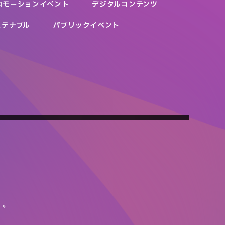
ロモーションイベント
デジタルコンテンツ
ステナブル
パブリックイベント
BRUTUS × HEBELHAUS 「都市を嗜む家にて」
HYBE「星になれ ヴェーダの騎士たち」リリース期プロ
BALLPARK FANTASIA supported by Billboard Live
Dole もったいないバナナプロジェクト
旭化成ホームズ株式会社
＃禁断のフルーチェ
モーション
さわってまなべるオンラインよみきかせイベント
YOKOHAMA
株式会社ドール
ハウス食品株式会社
株式会社HYBE JAPAN
どうぶつはひふへほ！
主催：株式会社ディー・エヌ・エー、株式会社横浜スタジアム
共催：日本大通り活性化委員会(日本大通りエリアのみ)
持田ヘルスケア株式会社
冠協賛：Billboard Live YOKOHAMA
ます