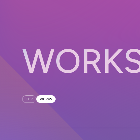
W
O
R
K
TOP
WORKS