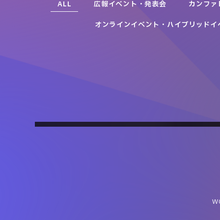
ALL
広報イベント・発表会
カンファ
オンラインイベント・ハイブリッドイ
Japan Mobility Show 2025 公式アプリ
Tachikawa Twinkle Garden
完全メシWEB-CM「東卍案件バックレ 篇」東京リベンジ
東京スカイツリータウン®10周年記念
一般社団法人日本自動車工業会
東京タワークリスマスイベント
多摩地域プロジェクションマッピング実行委員会
アニメ「バキ」タイアップ
ャーズ
Augusta Camp 2020 Special Month
『“もったいないバナナ”を使った10シ～バナナフェス』
Sir Thomas Lipton Promotion
JRA協賛施策「Dream in the sky」
ボートレースBBCトーナメントキャンペーン
Starfes.
日清食品株式会社
on TikTok LIVE
東京スカイツリータウン®（東武鉄道株式会社、東武タワース
ユニリーバ・ジャパン株式会社
日本中央競馬会
カイツリー株式会社、東武タウンソラマチ株式会社）
一般財団法人BOATRACE振興会
VICE MEDIA JAPAN
ByteDance株式会社
W