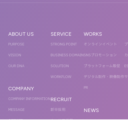
ABOUT US
SERVICE
WORKS
PURPOSE
STRONG POINT
オンラインイベント
プ
VISION
BUSINESS DOMAIN
SNSプロモーション
カ
OUR DNA
SOLUTION
プラットフォーム販促
E
WORKFLOW
デジタル制作・映像制作
サ
PR
COMPANY
COMPANY INFORMATION
RECRUIT
MESSAGE
新卒採用
NEWS
OFFICER
キャリア採用