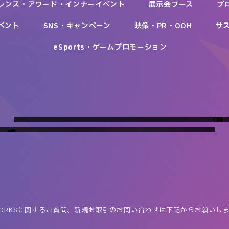
レンス・アワード・インナーイベント
展示会ブース
プ
ベント
SNS・キャンペーン
映像・PR・OOH
サ
eSports・ゲームプロモーション
TOKYO GX ACTION CHANGING 〜未来を変える脱炭素
東京ミッドタウン八重洲「八重洲夜市」
知ることからはじめよう！
RAINBOW SIX JAPAN CHAMPIONSHIP 2021
アクション〜
Roppongi Hills Christmas 2021
東京ミッドタウンマネジメント株式会社
ニッサン パビリオン
クイズで備えるサイバー防犯訓練
株式会社NTTドコモ
オンライン ナイト サファリ
TOKYO GX ACTION2025実行委員会
JRA協賛施策 けやき坂イルミネーション
日産自動車株式会社
株式会社ノートンライフロック
presented by NISSAN SERENA e-POWER
日本中央競馬会
日産自動車株式会社
ORKSに関するご質問、
新規お取引のお問い合わせは下記からお願いし