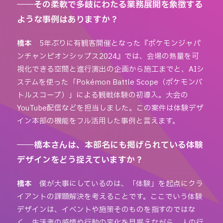
――その柔軟で多岐にわたる業務展開を象徴する
ような事例はありますか？
橋本
5年ぶりに有観客開催となった『ポケモンジャパ
ンチャンピオンシップス2024』では、会場の熱量を可
視化できる空間と進行演出の企画から施工までと、AIシ
ステムを使った「Pokémon Battle Scope（ポケモンバ
トルスコープ）」による観戦体験の初導入。大会の
YouTube配信などを担当しました。この案件は体験デザ
イン本部の機能をフル活用した事例と言えます。
――橋本さんは、本部名にも掲げられている体験
デザインをどう捉えていますか？
橋本
僕が大事にしているのは、「体験」を起点にクラ
イアントの課題解決を考えることです。ここでいう体験
デザインは、イベントや施策そのものを指すのではな
く、生活者の感情や行動の変化を見据えながら、人の行