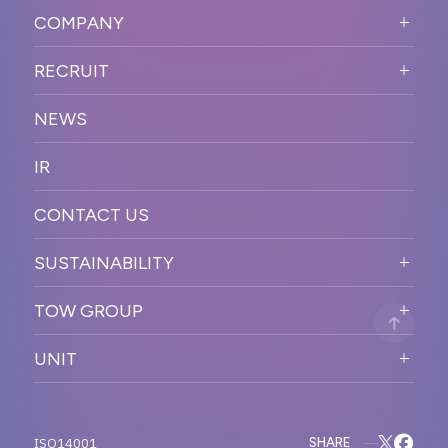
SOLUTION
ード
COMPANY
SNSプロモーション
WORKFLOW
ESPORTS・ゲームプロモーシ
COMPANY TOP
プラットフォーム販
RECRUIT
ョン
促
COMPANY INFORMATION
RECRUIT TOP
サステナブル
デジタル制作・映像
NEWS
MESSAGE
新卒採用
制作
OFFICER
IR
キャリア採用
PR
ACCESS
CONTACT US
ORGANIZATION CHART
HISTORY
SUSTAINABILITY
サステなイベントガイドライン
TOW GROUP
サステナビリティ
T2 CREATIVE
UNIT
MOTTO
REACT
QETIC
BLUES MOBILE
SHARE
ISO14001