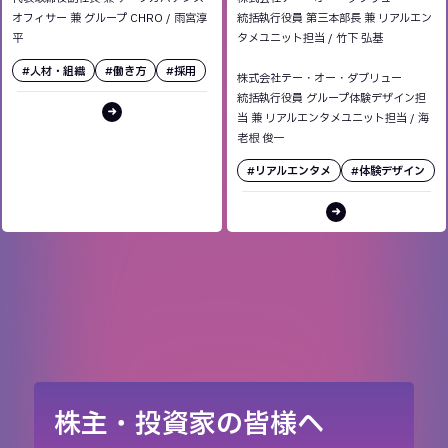
宮 淳平
が目指すもの
オフィサー 兼 グループ CHRO
/
雨宮淳
統括執行役員 第三本部長 兼 リアルエン
平
タメユニット担当
/
竹下 弘基
#人材・組織
#働き方
#採用
株式会社テー・オー・ダブリュー
統括執行役員 グループ体験デザイン担
当 兼 リアルエンタメユニット担当
/
海
老根 俊一
#リアルエンタメ
#体験デザイン
株主・投資家の皆様へ