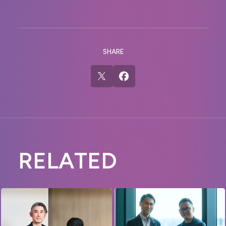
SHARE
R
E
L
A
T
E
D