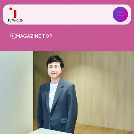
ABOUT US
MAGAZINE TOP
SERVICE
WORKS
MAGAZINE
COMPANY
NEWS
IR