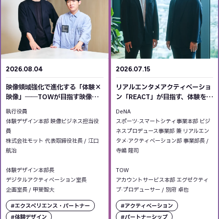
2026.08.04
2026.07.15
映像領域強化で進化する「体験×
リアルエンタメアクティベーショ
映像」――TOWが目指す映像領
ン「REACT」が目指す、体験を通
域の新たな姿
じた事業成長の新しい形 DeNA ×
執行役員
DeNA
TOW 共同事業の背景と展望
体験デザイン本部 映像ビジネス担当役
スポーツ·スマートシティ事業本部 ビジ
員
ネスプロデュース事業部 兼 リアルエン
株式会社モット 代表取締役社長
/
江口
タメ·アクティベーション部 事業部長
/
航治
寺嶋 隆司
体験デザイン本部長
TOW
デジタルアクティベーション室長
アカウントサービス本部 エグゼクティ
企画室長
/
甲斐智大
ブ·プロデューサー
/
別府 卓也
#エクスペリエンス・パートナー
#アクティベーション
#体験デザイン
#パートナーシップ