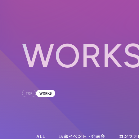
W
O
R
K
TOP
WORKS
ALL
広報イベント・発表会
カンファ