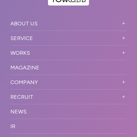
ABOUT US
ABOUT US TOP
SERVICE
PURPOSE
SERVICE TOP
WORKS
VISION
STRONG POINT
WORKS TOP
プロモーションイベント
OUR DNA
MAGAZINE
BUSINESS DOMAIN
オンラインイベント
カンファレンス・展示会・アワ
SOLUTION
ード
COMPANY
SNSプロモーション
WORKFLOW
ESPORTS・ゲームプロモーシ
COMPANY TOP
プラットフォーム販
RECRUIT
ョン
促
COMPANY INFORMATION
RECRUIT TOP
サステナブル
デジタル制作・映像
NEWS
MESSAGE
新卒採用
制作
OFFICER
IR
キャリア採用
PR
ACCESS