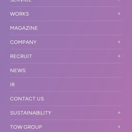
PURPOSE
SERVICE TOP
WORKS
VISION
STRONG POINT
WORKS TOP
プロモーションイベント
OUR DNA
MAGAZINE
BUSINESS DOMAIN
オンラインイベント
カンファレンス・展示会・アワ
SOLUTION
ード
COMPANY
SNSプロモーション
WORKFLOW
ESPORTS・ゲームプロモーシ
COMPANY TOP
プラットフォーム販
RECRUIT
ョン
促
COMPANY INFORMATION
RECRUIT TOP
サステナブル
デジタル制作・映像
NEWS
MESSAGE
新卒採用
制作
OFFICER
IR
キャリア採用
PR
ACCESS
CONTACT US
ORGANIZATION CHART
HISTORY
SUSTAINABILITY
サステなイベントガイドライン
TOW GROUP