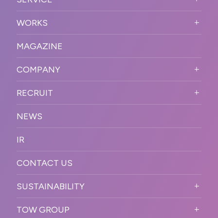
PURPOSE
SERVICE TOP
WORKS
VISION
STRONG POINT
WORKS TOP
プロモーションイベント
OUR DNA
MAGAZINE
BUSINESS DOMAIN
オンラインイベント
カンファレンス・展示会・アワ
SOLUTION
ード
COMPANY
SNSプロモーション
WORKFLOW
ESPORTS・ゲームプロモーシ
COMPANY TOP
プラットフォーム販
RECRUIT
ョン
促
COMPANY INFORMATION
RECRUIT TOP
サステナブル
デジタル制作・映像
NEWS
MESSAGE
新卒採用
制作
OFFICER
IR
キャリア採用
PR
ACCESS
CONTACT US
ORGANIZATION CHART
HISTORY
SUSTAINABILITY
サステなイベントガイドライン
TOW GROUP