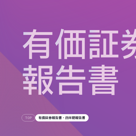
有
価
証
報
告
書
TOP
有価証券報告書・四半期報告書