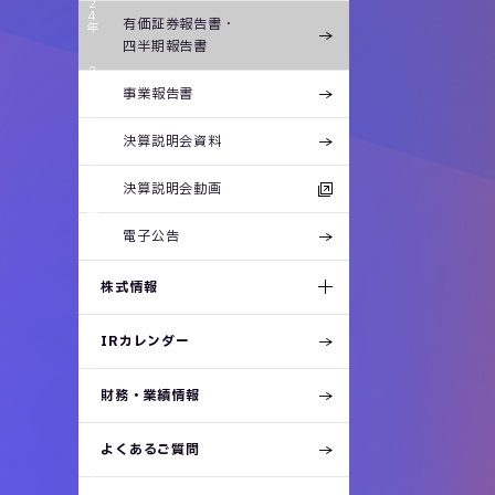
2
4
有価証券報告書・
年
四半期報告書
2
0
事業報告書
2
3
年
決算説明会資料
2
0
2
決算説明会動画
2
年
電子公告
2
0
2
株式情報
1
年
IRカレンダー
2
0
2
0
年
財務・業績情報
2
よくあるご質問
0
1
9
年