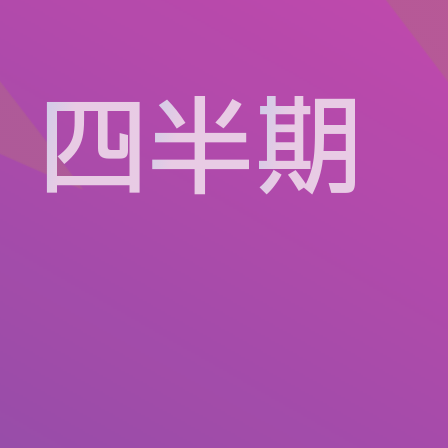
・
四
半
期