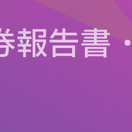
券
報
告
書