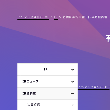
イベント企画会社TOP
IR
有価証券報告書・四半期報告書
2
0
IR
2
6
年
IRニュース
2
イベント企画会社TOP
0
2
5
IR資料室
年
決算短信
2
0