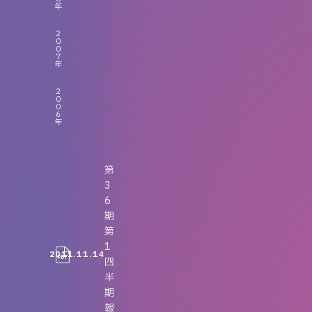
年
2
0
0
7
年
2
0
0
6
年
第
3
6
期
第
1
2011.11.14
四
半
期
報