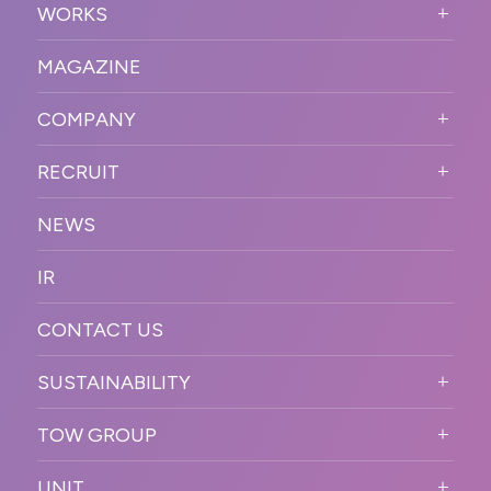
WORKS
VISION
STRONG POINT
WORKS TOP
プロモーションイベント
OUR DNA
MAGAZINE
BUSINESS DOMAIN
オンラインイベント
カンファレンス・展示会・アワ
SOLUTION
ード
COMPANY
SNSプロモーション
WORKFLOW
ESPORTS・ゲームプロモーシ
COMPANY TOP
プラットフォーム販
RECRUIT
ョン
促
COMPANY INFORMATION
RECRUIT TOP
サステナブル
デジタル制作・映像
NEWS
MESSAGE
新卒採用
制作
OFFICER
IR
キャリア採用
PR
ACCESS
CONTACT US
ORGANIZATION CHART
HISTORY
SUSTAINABILITY
サステなイベントガイドライン
TOW GROUP
サステナビリティ
T2 CREATIVE
UNIT