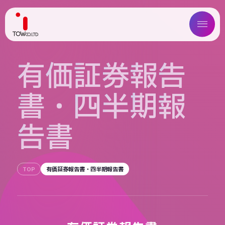
ABOUT US
有
価
証
券
報
告
SERVICE
書
・
四
半
期
報
WORKS
告
書
MAGAZINE
COMPANY
TOP
有価証券報告書・四半期報告書
NEWS
IR