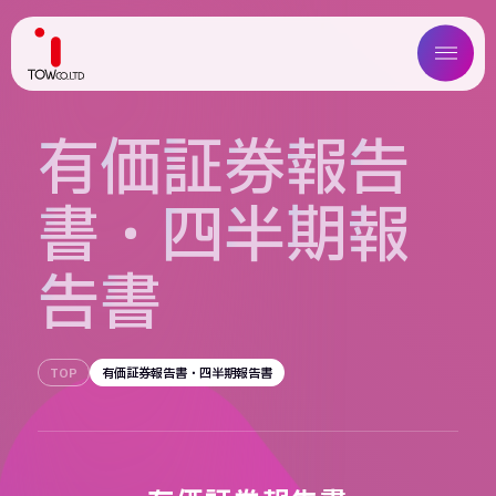
ABOUT US
有
価
証
券
報
告
SERVICE
書
・
四
半
期
報
WORKS
告
書
MAGAZINE
COMPANY
TOP
有価証券報告書・四半期報告書
NEWS
IR