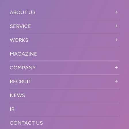
ABOUT US
ABOUT US TOP
SERVICE
PURPOSE
SERVICE TOP
WORKS
VISION
STRONG POINT
WORKS TOP
プロモーションイベント
OUR DNA
MAGAZINE
BUSINESS DOMAIN
オンラインイベント
カンファレンス・展示会・アワ
SOLUTION
ード
COMPANY
SNSプロモーション
WORKFLOW
ESPORTS・ゲームプロモーシ
COMPANY TOP
プラットフォーム販
RECRUIT
ョン
促
COMPANY INFORMATION
RECRUIT TOP
サステナブル
デジタル制作・映像
NEWS
MESSAGE
新卒採用
制作
OFFICER
IR
キャリア採用
PR
ACCESS
CONTACT US
ORGANIZATION CHART